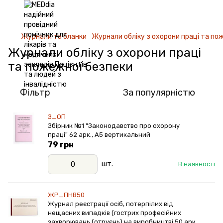
Журнали та бланки
Журнали обліку з охорони праці та по
Журнали обліку з охорони праці
та пожежної безпеки
Фільтр
За популярністю
З_ОП
Збірник №1 "Законодавство про охорону
праці" 62 арк., А5 вертикальний
79 грн
шт.
В наявності
ЖР_ПНВ50
Журнал реєстрації осіб, потерпілих від
нещасних випадків (гострих професійних
захворювань (отруєнь) на виробництві 50 арк.,