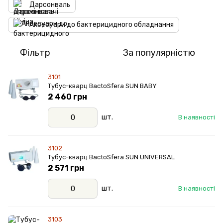
Дарсонваль
Аксесуари до бактерицидного обладнання
Фільтр
За популярністю
3101
Тубус-кварц BactoSfera SUN BABY
2 460 грн
шт.
В наявності
3102
Тубус-кварц BactoSfera SUN UNIVERSAL
2 571 грн
шт.
В наявності
3103