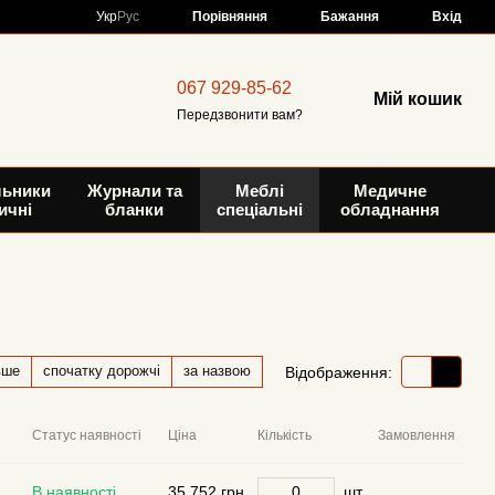
Порівняння
Укр
Рус
Бажання
Вхід
067 929-85-62
Мій кошик
Передзвонити вам?
льники
Журнали та
Меблі
Медичне
ичні
бланки
спеціальні
обладнання
вше
спочатку дорожчі
за назвою
Відображення:
Статус наявності
Ціна
Кількість
Замовлення
В наявності
35 752 грн
шт.