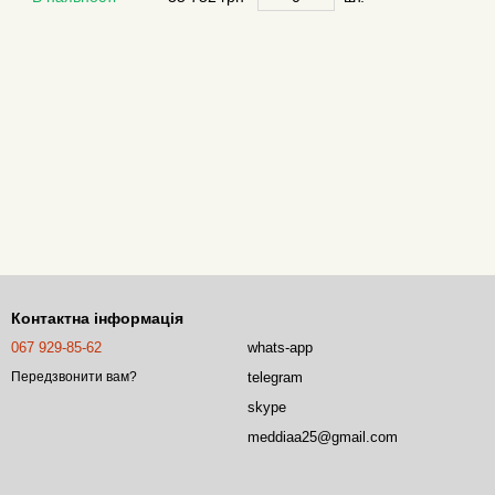
Контактна інформація
067 929-85-62
whats-app
telegram
Передзвонити вам?
skype
meddiaa25@gmail.com