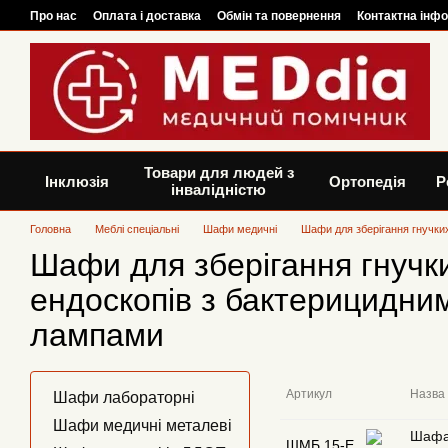
Перейти до основного контенту
Про нас
Оплата і доставка
Обмін та повернення
Контактна інф
Товари для людей з
Інклюзія
Ортопедія
Р
інвалідністю
Головна
Меблі спеціальні
Шафи медичні
Шафи для зберігання гнучки
Шафи для зберігання гнучк
ендоскопів з бактерицидни
лампами
Артикул
Назва
Шафи лабораторні
Шафи медичні металеві
Шафа 
ШМБ 15-Е