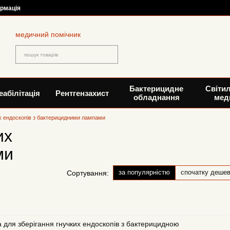
ормація
медичний помічник
Бактерицидне
Світи
еабілітація
Рентгензахист
обладнання
мед
х ендоскопів з бактерицидними лампами
их
ми
за популярністю
спочатку деше
Сортування:
для зберігання гнучких ендоскопів з бактерицидною