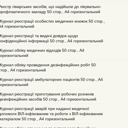
Реєстр лікарських засобів, що надійшли до лікувально-
профілактичного закладу 50 стор., А4 горизонтальний
Журнал реєстрації особистих медичних книжок 50 стор.,
А4 горизонтальний
Журнал реєстрації та видачі довідок щодо
конфіденційної інформації 50 стор., А4 горизонтальний
Журнал обліку медичних відходів 50 стор., А4
горизонтальний
Журнал обліку проведення дезінфекційних робіт 50
стор., А4 горизонтальний
Журнал реєстрації амбулаторних пацієнтів 50 стор., А4
горизонтальний
Журнал реєстрації приготування робочих розчинів
дезінфекційних засобів 50 стор., А4 горизонтальний
Журнал реєстрації аварій при наданні медичної
допомоги ВІЛ-інфікованим та роботи з ВІЛ-інфікованим
матеріалом 50 стор., А4 горизонтальний