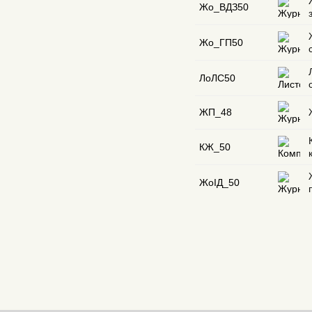
Жо_ВДЗ50
Жо_ГП50
ЛоЛС50
ЖП_48
КЖ_50
ЖоІД_50