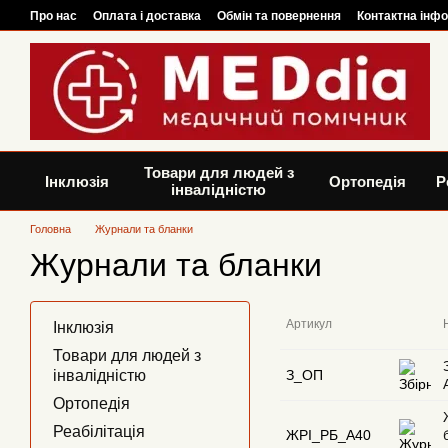
Перейти до основного контенту
Про нас
Оплата і доставка
Обмін та повернення
Контактна інф
Товари для людей з
Інклюзія
Ортопедія
Р
інвалідністю
Головна
Журнали та бланки
Журнали та бланки
Артикул
Інклюзія
Товари для людей з
інвалідністю
З_ОП
Ортопедія
Реабілітація
ЖРІ_РБ_А40