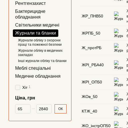
Рентгензахист
Бактерицидне
ЖР_ПНВ50
обладнання
Світильники медичні
Журнали та бланки
ЖРПБ_50
Журнали обліку з охорони
праці та пожежної безпеки
Ж_протРБ
Журнали обліку в медичних
закладах
Інші журнали обліку та бланки
ЖРІ_РБА40
Меблі спеціальні
Медичне обладнання
ЖРІ_ОП50
1
Хіт
ЖОв_50
Ціна, грн
Від Ціна, грн
До Ціна, грн
ОК
КТЖ_40
ЖО_інстрОП50