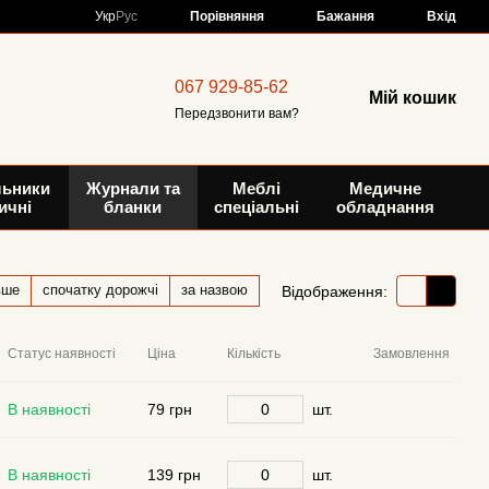
Порівняння
Укр
Рус
Бажання
Вхід
067 929-85-62
Мій кошик
Передзвонити вам?
льники
Журнали та
Меблі
Медичне
ичні
бланки
спеціальні
обладнання
вше
спочатку дорожчі
за назвою
Відображення:
Статус наявності
Ціна
Кількість
Замовлення
В наявності
79 грн
шт.
В наявності
139 грн
шт.