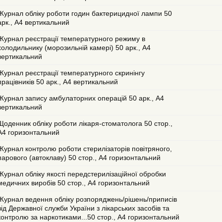
Журнал обліку роботи годин бактерицидної лампи 50
арк., А4 вертикальний
Журнал реєстрації температурного режиму в
холодильнику (морозильній камері) 50 арк., А4
вертикальний
Журнал реєстрації температурного скринінгу
працівників 50 арк., А4 вертикальний
Журнал запису амбулаторних операцій 50 арк., А4
вертикальний
Щоденник обліку роботи лікаря-стоматолога 50 стор.,
А4 горизонтальний
Журнал контролю роботи стерилізаторів повітряного,
парового (автоклаву) 50 стор., А4 горизонтальний
Журнал обліку якості передстерилізаційної обробки
медичних виробів 50 стор., А4 горизонтальний
Журнал ведення обліку розпоряджень/рішень/приписів
від Державної служби України з лікарських засобів та
контролю за наркотиками...50 стор., А4 горизонтальний