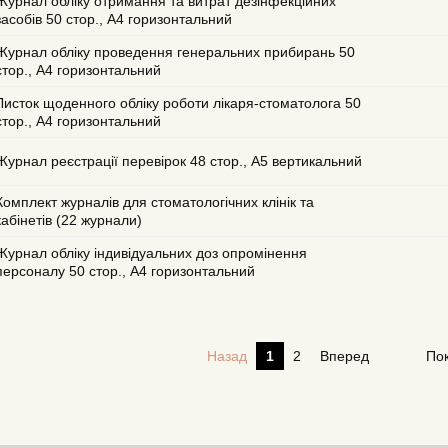
Журнал обліку отримання та витрат дезінфекційних
засобів 50 стор., А4 горизонтальний
Журнал обліку проведення генеральних прибирань 50
стор., А4 горизонтальний
Листок щоденного обліку роботи лікаря-стоматолога 50
стор., А4 горизонтальний
Журнал реєстрації перевірок 48 стор., А5 вертикальний
Комплект журналів для стоматологічних клінік та
кабінетів (22 журнали)
Журнал обліку індивідуальних доз опромінення
персоналу 50 стор., А4 горизонтальний
Назад
1
2
Вперед
Пок