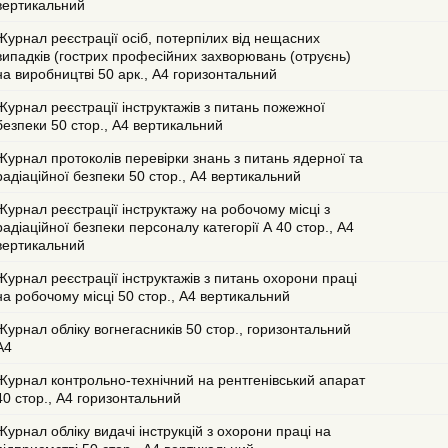
вертикальний
Журнал реєстрації осіб, потерпілих від нещасних
випадків (гострих професійних захворювань (отруєнь)
на виробництві 50 арк., А4 горизонтальний
Журнал реєстрації інструктажів з питань пожежної
безпеки 50 стор., А4 вертикальний
Журнал протоколів перевірки знань з питань ядерної та
радіаційної безпеки 50 стор., А4 вертикальний
Журнал реєстрації інструктажу на робочому місці з
радіаційної безпеки персоналу категорії А 40 стор., А4
вертикальний
Журнал реєстрації інструктажів з питань охорони праці
на робочому місці 50 стор., А4 вертикальний
Журнал обліку вогнегасників 50 стор., горизонтальний
А4
Журнал контрольно-технічний на рентгенівський апарат
40 стор., А4 горизонтальний
Журнал обліку видачі інструкцій з охорони праці на