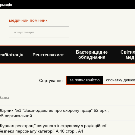
ормація
медичний помічник
Бактерицидне
Світи
еабілітація
Рентгензахист
обладнання
мед
за популярністю
спочатку деше
Сортування:
Назва
Збірник №1 "Законодавство про охорону праці" 62 арк.,
А5 вертикальний
Журнал реєстрації вступного інструктажу з радіаційної
безпеки персоналу категорії А 40 стор., А4