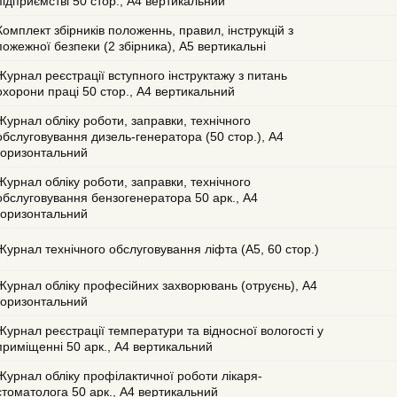
підприємстві 50 стор., А4 вертикальний
Комплект збірників положеннь, правил, інструкцій з
пожежної безпеки (2 збірника), А5 вертикальні
Журнал реєстрації вступного інструктажу з питань
охорони праці 50 стор., А4 вертикальний
Журнал обліку роботи, заправки, технічного
обслуговування дизель-генератора (50 стор.), А4
горизонтальний
Журнал обліку роботи, заправки, технічного
обслуговування бензогенератора 50 арк., А4
горизонтальний
Журнал технічного обслуговування ліфта (А5, 60 стор.)
Журнал обліку професійних захворювань (отруєнь), А4
горизонтальний
Журнал реєстрації температури та відносної вологості у
приміщенні 50 арк., А4 вертикальний
Журнал обліку профілактичної роботи лікаря-
стоматолога 50 арк., А4 вертикальний