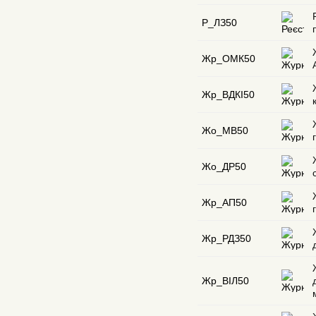
Р_ЛЗ50
Жр_ОМК50
Жр_ВДКІ50
Жо_МВ50
Жо_ДР50
Жр_АП50
Жр_РДЗ50
Жр_ВІЛ50