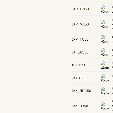
ЖО_БЛ50
ЖР_МК50
ЖР_ТС50
Ж_ЗАО50
ЩоЛС50
Жк_С50
Жо_ЯПС50
Жо_НЗ50