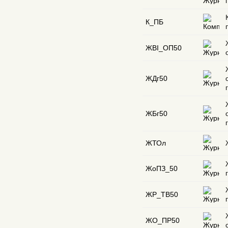
К_ПБ
ЖВІ_ОП50
ЖДг50
ЖБг50
ЖТОл
ЖоПЗ_50
ЖР_ТВ50
ЖО_ПР50