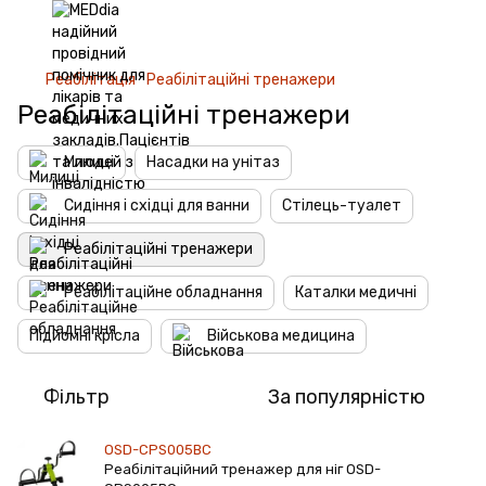
Реабілітація
Реабілітаційні тренажери
Реабілітаційні тренажери
Милиці
Насадки на унітаз
Сидіння і східці для ванни
Стілець-туалет
Реабілітаційні тренажери
Реабілітаційне обладнання
Каталки медичні
Підйомні крісла
Військова медицина
Фільтр
За популярністю
OSD-CPS005BC
Реабілітаційний тренажер для ніг OSD-