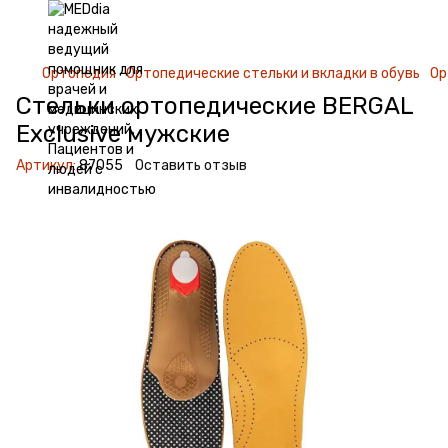
Ортопедия
Ортопедические стельки и вкладки в обувь
Ор
Стельки ортопедические BERGAL
Exclusive мужские
Артикул:
87055
Оставить отзыв