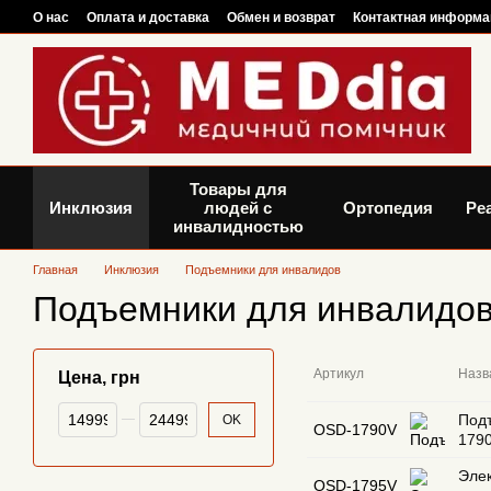
Перейти к основному контенту
О нас
Оплата и доставка
Обмен и возврат
Контактная информа
Товары для
Инклюзия
людей с
Ортопедия
Ре
инвалидностью
Главная
Инклюзия
Подъемники для инвалидов
Подъемники для инвалидо
Артикул
Назв
Цена, грн
От Цена, грн
До Цена, грн
Подъ
OK
OSD-1790V
179
Элек
OSD-1795V