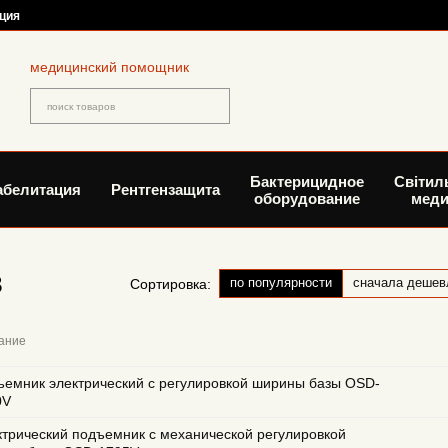
ция
медицинский помощник
Бактерицидное
Світил
абелитация
Рентгензащита
оборудование
меди
в
по популярности
сначала дешев
Сортировка:
ание
емник электрический с регулировкой ширины базы OSD-
0V
трический подъемник с механической регулировкой