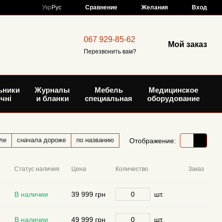
Сравнение
Укр
Рус
Желания
Вход
067 929-85-62
Мой заказ
Перезвонить вам?
ьники
Журналы
Мебель
Медицинское
чні
и бланки
специальная
оборудование
ле
сначала дороже
по названию
Отображение:
Статус наличия
Цена
Количество
Заказ
В наличии
39 999 грн
шт.
В наличии
49 999 грн
шт.