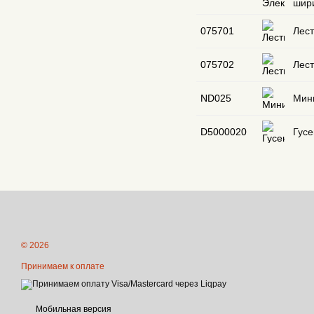
шир
075701
Лест
075702
Лест
ND025
Мин
D5000020
Гус
© 2026
Принимаем к оплате
Мобильная версия