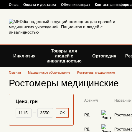
Перейти к основному контенту
О нас
Оплата и доставка
Обмен и возврат
Контактная информа
Товары для
Инклюзия
людей с
Ортопедия
Ре
инвалидностью
Главная
Медицинское оборудование
Ростомеры медицинские
Ростомеры медицинские
Артикул
Название
Цена, грн
От Цена, грн
До Цена, грн
OK
РД
Ростомер
РД
Ростомер