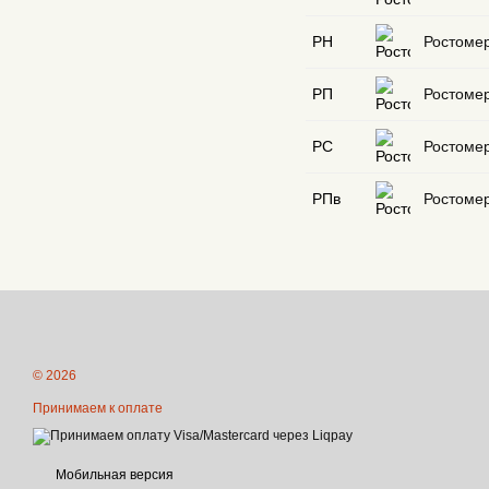
РН
Ростоме
РП
Ростоме
РС
Ростомер
РПв
Ростоме
© 2026
Принимаем к оплате
Мобильная версия