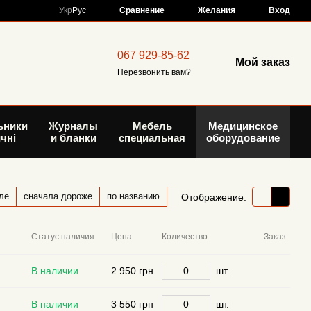
Сравнение
Укр
Рус
Желания
Вход
067 929-85-62
Мой заказ
Перезвонить вам?
ьники
Журналы
Мебель
Медицинское
чні
и бланки
специальная
оборудование
ле
сначала дороже
по названию
Отображение:
Статус наличия
Цена
Количество
Заказ
В наличии
2 950 грн
шт.
В наличии
3 550 грн
шт.