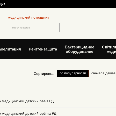
ция
медицинский помощник
Бактерицидное
Світил
абелитация
Рентгензащита
оборудование
меди
по популярности
сначала дешев
Сортировка:
 медицинский детский basis РД
 медицинский детский optima РД