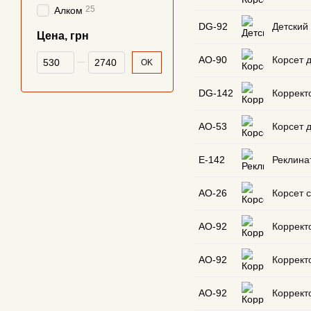
25
Алком
DG-92
Детский 
Цена, грн
От Цена, грн
До Цена, грн
AO-90
Корсет д
OK
DG-142
Коррект
AO-53
Корсет д
E-142
Реклина
AO-26
Корсет 
АО-92
Коррект
АО-92
Коррект
АО-92
Коррект