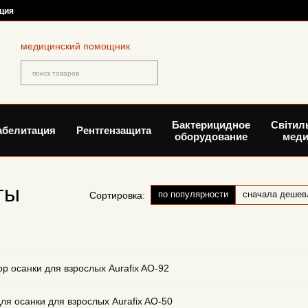
ция
медицинский помощник
Бактерицидное
Світил
абелитация
Рентгензащита
оборудование
меди
ты
по популярности
сначала дешев
Сортировка:
ор осанки для взрослых Aurafix AO-92
ля осанки для взрослых Aurafix AO-50