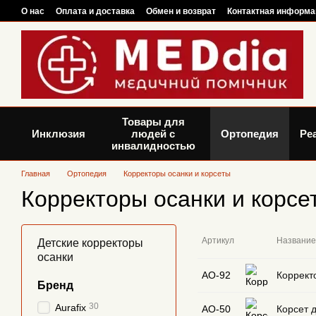
Перейти к основному контенту
О нас
Оплата и доставка
Обмен и возврат
Контактная информа
Товары для
Инклюзия
людей с
Ортопедия
Ре
инвалидностью
Главная
Ортопедия
Корректоры осанки и корсеты
Корректоры осанки и корсе
Артикул
Название
Детские корректоры
осанки
АО-92
Коррект
Бренд
30
Aurafix
АО-50
Корсет д