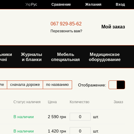
Сравнение
Укр
Рус
Желания
Вход
067 929-85-62
Мой заказ
Перезвонить вам?
ьники
Журналы
Мебель
Медицинское
чні
и бланки
специальная
оборудование
ле
сначала дороже
по названию
Отображение:
Статус наличия
Цена
Количество
Заказ
В наличии
2 590 грн
шт.
В наличии
1 420 грн
шт.