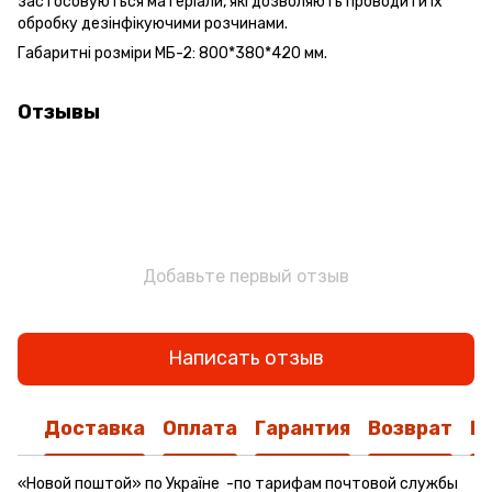
застосовуються матеріали, які дозволяють проводити їх
обробку дезінфікуючими розчинами.
Габаритні розміри МБ-2: 800*380*420 мм.
Отзывы
Добавьте первый отзыв
Написать отзыв
Доставка
Оплата
Гарантия
Возврат
К
«Новой поштой» по Україне -по тарифам почтовой службы