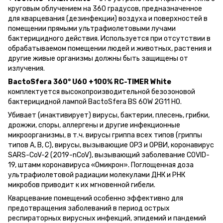
круговым облучением на 360 градусов, предназначенное
для кварцевания (дезинфекции) воздуха и поверхностей в
помещении прямыми ультрафиолетовыми лучами
бактерицидного действия. Используется при отсутствии в
обрабатываемом помещении людей и животных, растения и
другие живые организмы должны быть защищены от
излучения.
BactoSfera 360° U60 +100% RC-TIMER White
комплектуется высокопроизводительной безозоновой
бактерицидной лампой BactoSfera BS 60W 2G11 HO.
Убивает (инактивирует) вирусы, бактерии, плесень, грибки,
дрожжи, споры, аллергены и другие инфекционные
микроорганизмы, в т.ч. вирусы гриппа всех типов (гриппы
типов A, B, C), вирусы, вызывающие ОРЗ и ОРВИ, коронавирус
SARS-CoV-2 (2019-nCoV), вызывающий заболевание COVID-
19, штамм коронавируса «Омикрон». Поглощенная доза
ультрафиолетовой радиации молекулами ДНК и РНК
микробов приводит к их мгновенной гибели.
Кварцевание помещений особенно эффективно для
предотвращения заболеваний в период острых
респираторных вирусных инфекций, эпидемий и пандемий