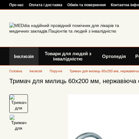
Перейти до основного контенту
Про нас
Оплата і доставка
Обмін та повернення
Контактна інф
Товари для людей з
Інклюзія
Ортопедія
Р
інвалідністю
Головна
Інклюзія
Поручні
Тримач для милиць 60х200 мм, нержавіюча
Тримач для милиць 60х200 мм, нержавіюча 