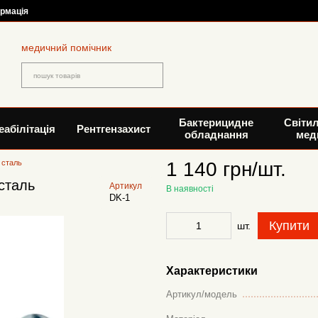
ормація
медичний помічник
Бактерицидне
Світи
еабілітація
Рентгензахист
обладнання
мед
 сталь
1 140 грн/шт.
сталь
Артикул
В наявності
DK-1
Купити
шт.
Характеристики
Артикул/модель