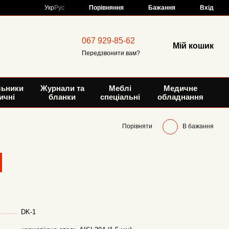
Порівняння
Укр
Рус
Бажання
Вхід
067 929-85-62
Мій кошик
Передзвонити вам?
льники
Журнали та
Меблі
Медичне
ичні
бланки
спеціальні
обладнання
Порівняти
В бажання
DK-1