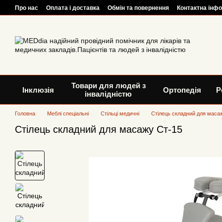
Перейти до основного контенту
Про нас
Оплата і доставка
Обмін та повернення
Контактна інф
Товари для людей з
Інклюзія
Ортопедія
Р
інвалідністю
Головна
Меблі спеціальні
Стільці медичні
Стілець складний для маса
Стілець складний для масажу Ст-15