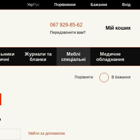
Порівняння
Укр
Рус
Бажання
Вхід
067 929-85-62
Мій кошик
Передзвонити вам?
льники
Журнали та
Меблі
Медичне
ичні
бланки
спеціальні
обладнання
Порівняти
В бажання
р
Увійти за допомогою