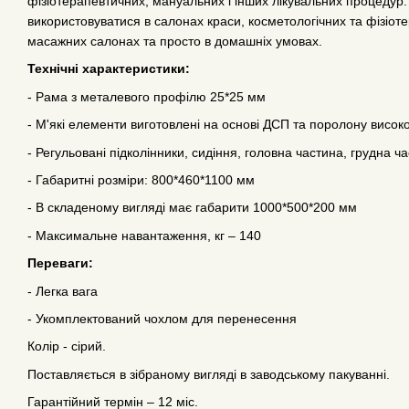
фізіотерапевтичних, мануальних і інших лікувальних процедур
використовуватися в салонах краси, косметологічних та фізіот
масажних салонах та просто в домашніх умовах.
Технічні характеристики:
- Рама з металевого профілю 25*25 мм
- М'які елементи виготовлені на основі ДСП та поролону високо
- Регульовані підколінники, сидіння, головна частина, грудна ч
- Габаритні розміри: 800*460*1100 мм
- В складеному вигляді має габарити 1000*500*200 мм
- Максимальне навантаження, кг – 140
Переваги:
- Легка вага
- Укомплектований чохлом для перенесення
Колір - сірий.
Поставляється в зібраному вигляді в заводському пакуванні.
Гарантійний термін – 12 міс.