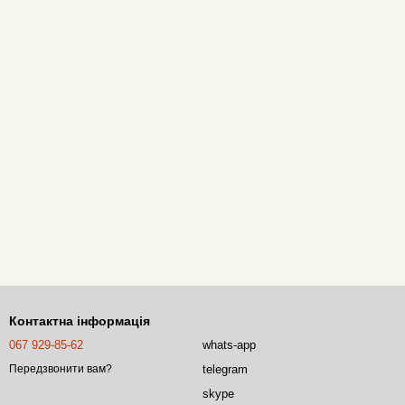
Контактна інформація
067 929-85-62
whats-app
telegram
Передзвонити вам?
skype