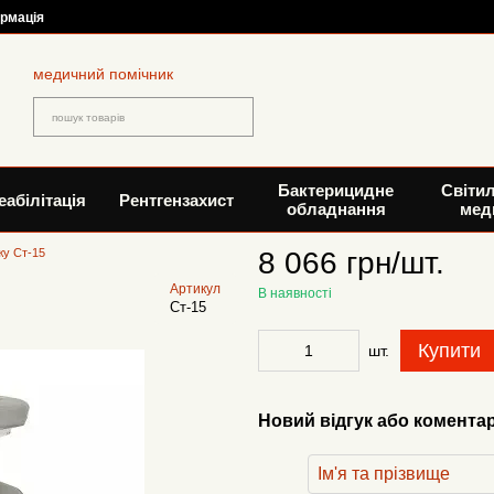
ормація
медичний помічник
Бактерицидне
Світи
еабілітація
Рентгензахист
обладнання
мед
жу Ст-15
8 066 грн/шт.
Артикул
В наявності
Ст-15
Купити
шт.
Новий відгук або комента