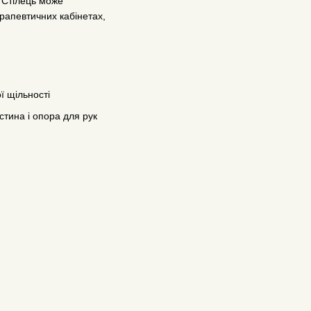
. Стілець може
ерапевтичних кабінетах,
ї щільності
астина і опора для рук