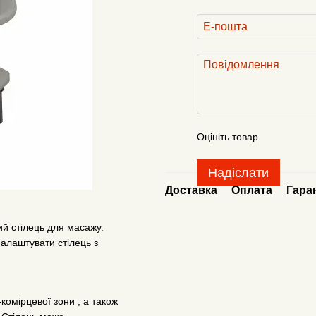
Оцініть товар
Надіслати
Доставка
Оплата
Гара
й стілець для масажу.
алаштувати стілець з
омірцевої зони , а також