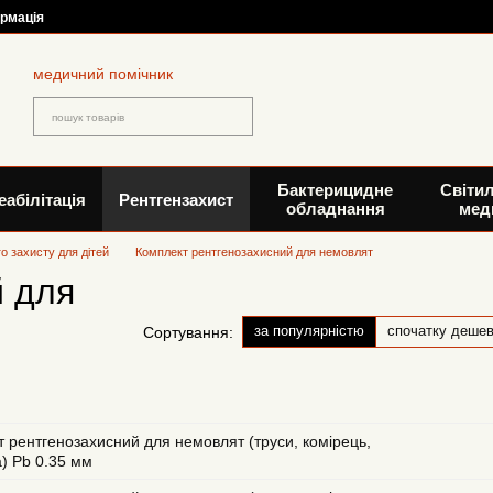
ормація
медичний помічник
Бактерицидне
Світи
еабілітація
Рентгензахист
обладнання
мед
о захисту для дітей
Комплект рентгенозахисний для немовлят
й для
за популярністю
спочатку деше
Сортування:
 рентгенозахисний для немовлят (труси, комірець,
) Pb 0.35 мм