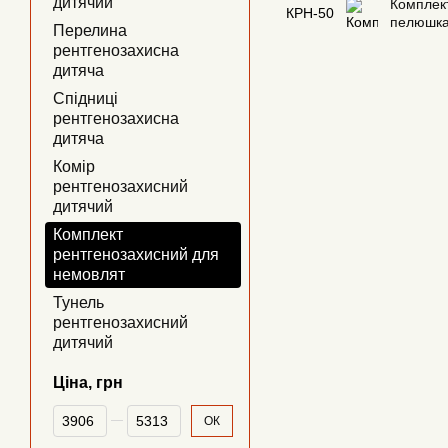
дитячий
Комплект
КРН-50
пелюшка
Перелина
рентгенозахисна
дитяча
Спідниці
рентгенозахисна
дитяча
Комір
рентгенозахисний
дитячий
Комплект
рентгенозахисний для
немовлят
Тунель
рентгенозахисний
дитячий
Ціна, грн
Від Ціна, грн
До Ціна, грн
ОК