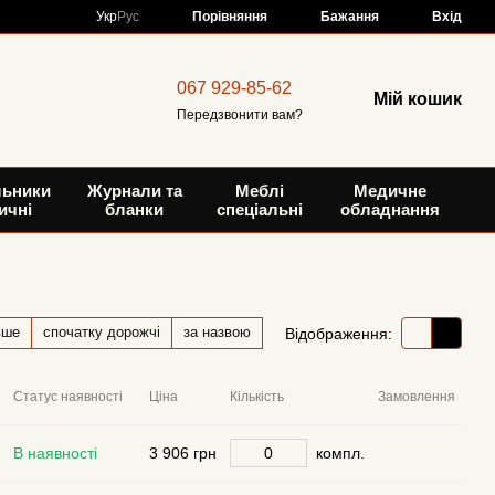
Порівняння
Укр
Рус
Бажання
Вхід
067 929-85-62
Мій кошик
Передзвонити вам?
льники
Журнали та
Меблі
Медичне
ичні
бланки
спеціальні
обладнання
вше
спочатку дорожчі
за назвою
Відображення:
Статус наявності
Ціна
Кількість
Замовлення
В наявності
3 906 грн
компл.