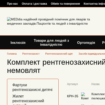
Перейти до основного контенту
Про нас
Оплата і доставка
Обмін та повернення
Контактна інф
Товари для людей з
Інклюзія
Ортопедія
Р
інвалідністю
Головна
Рентгензахист
Рентгенозахисний одяг
Засоби індивідуальног
Комплект рентгенозахисни
немовлят
Артикул
Назва
Фартухи
рентгенозахисні дитячі
Комплект
Жилет
КРН-35
пелюшка
рентгенозахисний